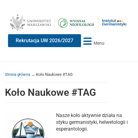
Przeskocz
Przeskocz
do
do
treści
nawigacji
Rekrutacja UW 2026/2027
Menu
Strona główna
→
Koło Naukowe #TAG
Koło Naukowe #TAG
Nasze koło aktywnie działa na
styku germanistyki, helwetologii i
esperantologii.