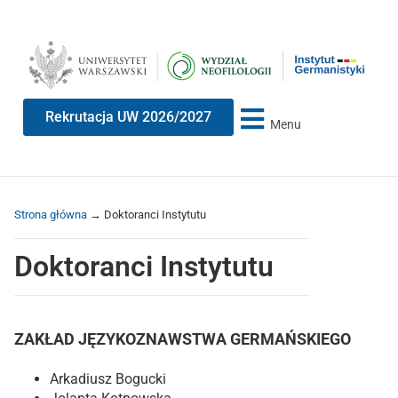
Przeskocz
Przeskocz
do
do
treści
nawigacji
Rekrutacja UW 2026/2027
Menu
Strona główna
→
Doktoranci Instytutu
Doktoranci Instytutu
ZAKŁAD JĘZYKOZNAWSTWA GERMAŃSKIEGO
Arkadiusz Bogucki