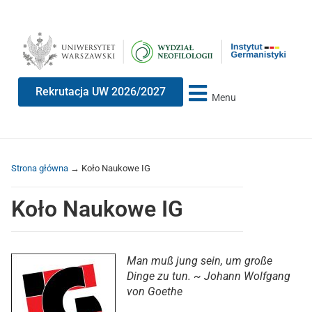
Przeskocz
Przeskocz
do
do
treści
nawigacji
Rekrutacja UW 2026/2027
Menu
Strona główna
→
Koło Naukowe IG
Koło Naukowe IG
Man muß jung sein, um große
Dinge zu tun. ~ Johann Wolfgang
von Goethe