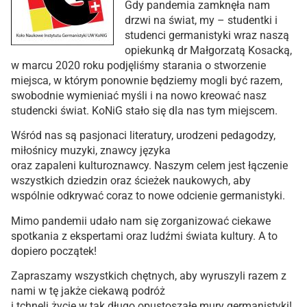
Gdy pandemia zamknęła nam
drzwi na świat, my – studentki i
studenci germanistyki wraz naszą
opiekunką dr Małgorzatą Kosacką,
w marcu 2020 roku podjęliśmy starania o stworzenie
miejsca, w którym ponownie będziemy mogli być razem,
swobodnie wymieniać myśli i na nowo kreować nasz
studencki świat. KoNiG stało się dla nas tym miejscem.
Wśród nas są pasjonaci literatury, urodzeni pedagodzy,
miłośnicy muzyki, znawcy języka
oraz zapaleni kulturoznawcy. Naszym celem jest łączenie
wszystkich dziedzin oraz ścieżek naukowych, aby
wspólnie odkrywać coraz to nowe odcienie germanistyki.
Mimo pandemii udało nam się zorganizować ciekawe
spotkania z ekspertami oraz ludźmi świata kultury. A to
dopiero początek!
Zapraszamy wszystkich chętnych, aby wyruszyli razem z
nami w tę jakże ciekawą podróż
i tchnęli życie w tak długo opustoszałe mury germanistyki!