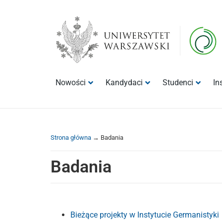
Przeskocz
Przeskocz
do
do
treści
nawigacji
Nowości
Kandydaci
Studenci
In
Strona główna
→
Badania
Badania
Bieżące projekty w Instytucie Germanistyki