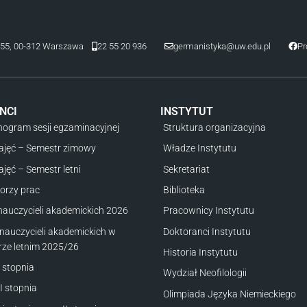
22 55 20 936
germanistyka@uw.edu.pl
Pr
a 55, 00-312 Warszawa
NCI
INSTYTUT
ogram sesji egzaminacyjnej
Struktura organizacyjna
ajęć – Semestr zimowy
Władze Instytutu
ajęć – Semestr letni
Sekretariat
orzy prac
Biblioteka
nauczycieli akademickich 2026
Pracownicy Instytutu
nauczycieli akademickich w
Doktoranci Instytutu
rze letnim 2025/26
Historia Instytutu
I stopnia
Wydział Neofilologii
II stopnia
Olimpiada Języka Niemieckiego