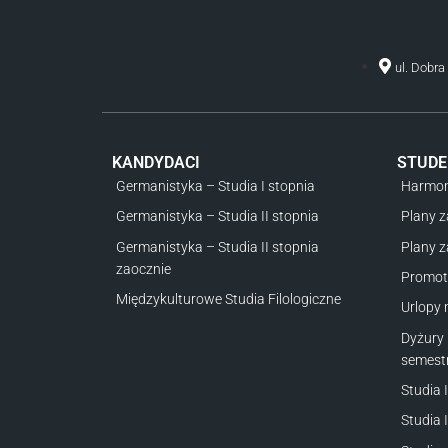
ul. Dobr
KANDYDACI
STUDE
Germanistyka – Studia I stopnia
Harmon
Germanistyka – Studia II stopnia
Plany z
Germanistyka – Studia II stopnia
Plany z
zaocznie
Promot
Międzykulturowe Studia Filologiczne
Urlopy 
Dyżury 
semest
Studia 
Studia 