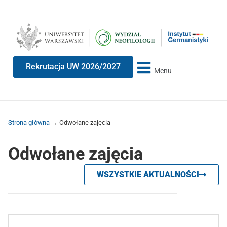
Przeskocz
Przeskocz
do
do
treści
nawigacji
Rekrutacja UW 2026/2027
Menu
Strona główna
→
Odwołane zajęcia
Odwołane zajęcia
WSZYSTKIE AKTUALNOŚCI