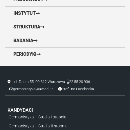
INSTYTUT
STRUKTURA
BADANIA
PERIODYKI
ul. Dobra 55, 00-312 Warszawa
22 55 20 936
germanistyka@uw.edu.pl
Profil na Facebooku
KANDYDACI
Germanistyka – Studia I stopnia
Germanistyka – Studia II stopnia