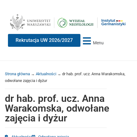
Przeskocz
Przeskocz
do
do
treści
nawigacji
Rekrutacja UW 2026/2027
Menu
Strona główna
→
Aktualności
→
dr hab. prof. ucz. Anna Warakomska,
odwołane zajęcia i dyżur
dr hab. prof. ucz. Anna
Warakomska, odwołane
zajęcia i dyżur
Aktualności
Odwołane zajęcia